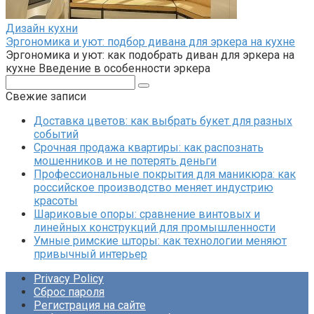
Дизайн кухни
Эргономика и уют: подбор дивана для эркера на кухне
Эргономика и уют: как подобрать диван для эркера на
кухне Введение в особенности эркера
Поиск:
Свежие записи
Доставка цветов: как выбрать букет для разных
событий
Срочная продажа квартиры: как распознать
мошенников и не потерять деньги
Профессиональные покрытия для маникюра: как
российское производство меняет индустрию
красоты
Шариковые опоры: сравнение винтовых и
линейных конструкций для промышленности
Умные римские шторы: как технологии меняют
привычный интерьер
Privacy Policy
Сброс пароля
Регистрация на сайте