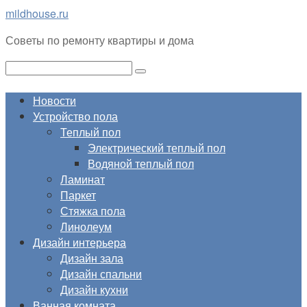
Перейти
mildhouse.ru
к
Советы по ремонту квартиры и дома
контенту
Поиск:
Новости
Устройство пола
Теплый пол
Электрический теплый пол
Водяной теплый пол
Ламинат
Паркет
Стяжка пола
Линолеум
Дизайн интерьера
Дизайн зала
Дизайн спальни
Дизайн кухни
Ванная комната