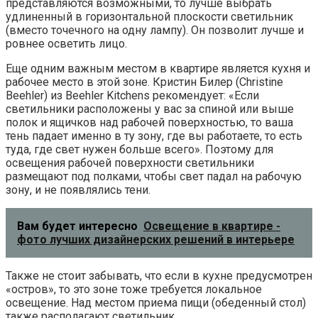
представляются возможными, то лучше выбрать
удлиненный в горизонтальной плоскости светильник
(вместо точечного на одну лампу). Он позволит лучше и
ровнее осветить лицо.
Еще одним важным местом в квартире является кухня и
рабочее место в этой зоне. Кристин Билер (Christine
Beehler) из Beehler Kitchens рекомендует: «Если
светильники расположены у вас за спиной или выше
полок и ящичков над рабочей поверхностью, то ваша
тень падает именно в ту зону, где вы работаете, то есть
туда, где свет нужен больше всего». Поэтому для
освещения рабочей поверхности светильники
размещают под полками, чтобы свет падал на рабочую
зону, и не появлялись тени.
Вам будет интересно
Освещение в квартире -
фото лучших дизайнерских решений в интерьере
Также не стоит забывать, что если в кухне предусмотрен
«остров», то это зоне тоже требуется локальное
освещение. Над местом приема пищи (обеденный стол)
также располагают светильник.