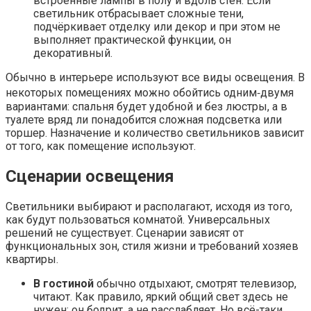
встроенные лампы в полу и вдоль стен. Если
светильник отбрасывает сложные тени,
подчёркивает отделку или декор и при этом не
выполняет практической функции, он
декоративный.
Обычно в интерьере используют все виды освещения. В
некоторых помещениях можно обойтись одним‑двумя
вариантами: спальня будет удобной и без люстры, а в
туалете вряд ли понадобится сложная подсветка или
торшер. Назначение и количество светильников зависит
от того, как помещение используют.
Сценарии освещения
Светильники выбирают и располагают, исходя из того,
как будут пользоваться комнатой. Универсальных
решений не существует. Сценарии зависят от
функциональных зон, стиля жизни и требований хозяев
квартиры.
В гостиной
обычно отдыхают, смотрят телевизор,
читают. Как правило, яркий общий свет здесь не
нужен: он бодрит, а не расслабляет. Но всё-таки