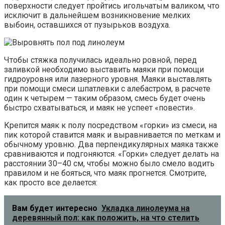
поверхности следует пройтись игольчатым валиком, что
исключит в дальнейшем возникновение мелких
выбоин, оставшихся от пузырьков воздуха.
Чтобы стяжка получилась идеально ровной, перед
заливкой необходимо выставить маяки при помощи
гидроуровня или лазерного уровня. Маяки выставлять
при помощи смеси шпатлевки с алебастром, в расчете
один к четырем — таким образом, смесь будет очень
быстро схватываться, и маяк не успеет «повести».
Крепится маяк к полу посредством «горки» из смеси, на
пик которой ставится маяк и выравнивается по меткам и
обычному уровню. Два перпендикулярных маяка также
сравниваются и подгоняются. «Горки» следует делать на
расстоянии 30–40 см, чтобы можно было смело водить
правилом и не бояться, что маяк прогнется. Смотрите,
как просто все делается:
Вам будет интересно
Укладка линолеума на
деревянный пол: как положить, на что стелить