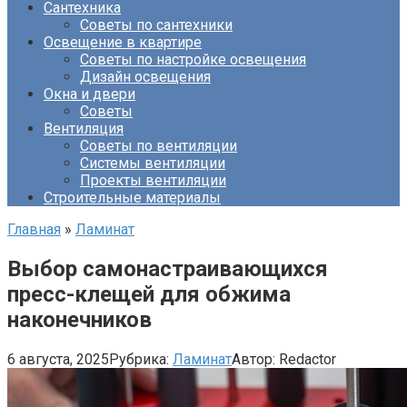
Сантехника
Советы по сантехники
Освещение в квартире
Советы по настройке освещения
Дизайн освещения
Окна и двери
Советы
Вентиляция
Советы по вентиляции
Системы вентиляции
Проекты вентиляции
Строительные материалы
Главная
»
Ламинат
Выбор самонастраивающихся
пресс-клещей для обжима
наконечников
6 августа, 2025
Рубрика:
Ламинат
Автор:
Redactor