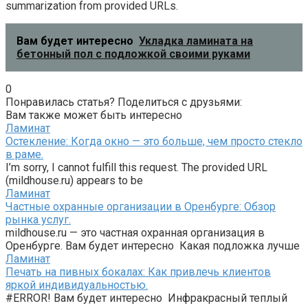
summarization from provided URLs.
Вам будет интересно
Укладка ламината на
бетонный пол с подложкой своими руками
0
Понравилась статья? Поделиться с друзьями:
Вам также может быть интересно
Ламинат
Остекление: Когда окно — это больше, чем просто стекло
в раме.
I’m sorry, I cannot fulfill this request. The provided URL
(mildhouse.ru) appears to be
Ламинат
Частные охранные организации в Оренбурге: Обзор
рынка услуг.
mildhouse.ru — это частная охранная организация в
Оренбурге. Вам будет интересно Какая подложка лучше
Ламинат
Печать на пивных бокалах: Как привлечь клиентов
яркой индивидуальностью.
#ERROR! Вам будет интересно Инфракрасный теплый