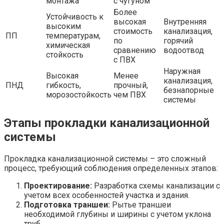
монтажа
с чугуном
Более
Устойчивость к
высокая
Внутренняя
высоким
стоимость
канализация,
ПП
температурам,
по
горячий
химическая
сравнению
водоотвод
стойкость
с ПВХ
Наружная
Высокая
Менее
канализация,
ПНД
гибкость,
прочный,
безнапорные
морозостойкость
чем ПВХ
системы
Этапы прокладки канализационной
системы
Прокладка канализационной системы – это сложный
процесс, требующий соблюдения определенных этапов:
Проектирование:
Разработка схемы канализации с
учетом всех особенностей участка и здания.
Подготовка траншеи:
Рытье траншеи
необходимой глубины и ширины с учетом уклона
труб.