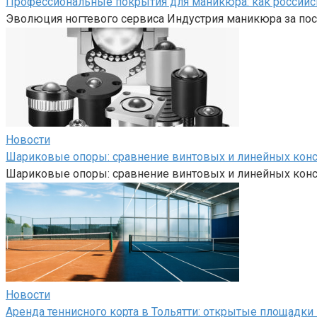
Профессиональные покрытия для маникюра: как российс
Эволюция ногтевого сервиса Индустрия маникюра за пос
Новости
Шариковые опоры: сравнение винтовых и линейных кон
Шариковые опоры: сравнение винтовых и линейных кон
Новости
Аренда теннисного корта в Тольятти: открытые площадк