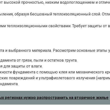
т высокой прочностью, низким водопоглощением и отлич
ления, образуя бесшовный теплоизоляционный слой. Отли
и теплоизоляционными свойствами. Требует защиты от вла
та и выбранного материала. Рассмотрим основные этапы у
амента от грязи, пыли и остатков грунта.
 для защиты от влаги.
хности фундамента с помощью клея или механического кр
ских повреждений и ультрафиолетового излучения (наприм
ундамента.
вых регионах нужно распространить на вторичное жилье