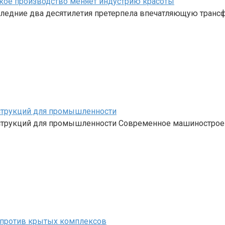
кое производство меняет индустрию красоты
ледние два десятилетия претерпела впечатляющую трансф
струкций для промышленности
струкций для промышленности Современное машинострое
и против крытых комплексов