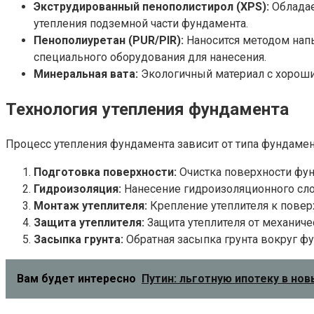
Экструдированный пенополистирол (XPS):
Обладае
утепления подземной части фундамента.
Пенополиуретан (PUR/PIR):
Наносится методом напы
специального оборудования для нанесения.
Минеральная вата:
Экологичный материал с хорошим
Технология утепления фундамента
Процесс утепления фундамента зависит от типа фундамен
Подготовка поверхности:
Очистка поверхности фунд
Гидроизоляция:
Нанесение гидроизоляционного слоя
Монтаж утеплителя:
Крепление утеплителя к повер
Защита утеплителя:
Защита утеплителя от механиче
Засыпка грунта:
Обратная засыпка грунта вокруг ф
Вам будет интересно
Путин: льготную ипотеку в но