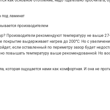
ся как основное отопление, надо тщательно просчитать, бу
азывается производителем
ур? Производители рекомендуют температуру не выше 27-2
е покрытие выдерживает нагрев до 200°C. Но с увеличен
ойдет, если оставленный по периметру зазор будет недост
ожно повышать температуру выше рекомендованной. Но в
ола, которая ощущается нами как комфортная. И она не про