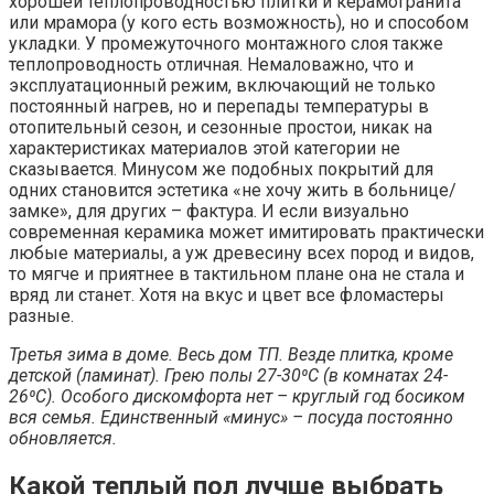
хорошей теплопроводностью плитки и керамогранита
или мрамора (у кого есть возможность), но и способом
укладки. У промежуточного монтажного слоя также
теплопроводность отличная. Немаловажно, что и
эксплуатационный режим, включающий не только
постоянный нагрев, но и перепады температуры в
отопительный сезон, и сезонные простои, никак на
характеристиках материалов этой категории не
сказывается. Минусом же подобных покрытий для
одних становится эстетика «не хочу жить в больнице/
замке», для других – фактура. И если визуально
современная керамика может имитировать практически
любые материалы, а уж древесину всех пород и видов,
то мягче и приятнее в тактильном плане она не стала и
вряд ли станет. Хотя на вкус и цвет все фломастеры
разные.
Третья зима в доме. Весь дом ТП. Везде плитка, кроме
детской (ламинат). Грею полы 27-30⁰С (в комнатах 24-
26⁰С). Особого дискомфорта нет – круглый год босиком
вся семья. Единственный «минус» – посуда постоянно
обновляется.
Какой теплый пол лучше выбрать