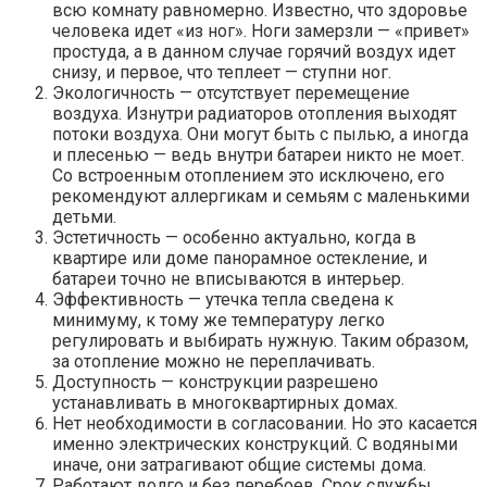
всю комнату равномерно. Известно, что здоровье
человека идет «из ног». Ноги замерзли — «привет»
простуда, а в данном случае горячий воздух идет
снизу, и первое, что теплеет — ступни ног.
Экологичность — отсутствует перемещение
воздуха. Изнутри радиаторов отопления выходят
потоки воздуха. Они могут быть с пылью, а иногда
и плесенью — ведь внутри батареи никто не моет.
Со встроенным отоплением это исключено, его
рекомендуют аллергикам и семьям с маленькими
детьми.
Эстетичность — особенно актуально, когда в
квартире или доме панорамное остекление, и
батареи точно не вписываются в интерьер.
Эффективность — утечка тепла сведена к
минимуму, к тому же температуру легко
регулировать и выбирать нужную. Таким образом,
за отопление можно не переплачивать.
Доступность — конструкции разрешено
устанавливать в многоквартирных домах.
Нет необходимости в согласовании. Но это касается
именно электрических конструкций. С водяными
иначе, они затрагивают общие системы дома.
Работают долго и без перебоев. Срок службы