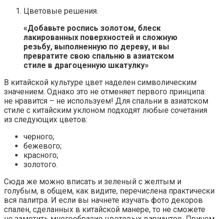
Цветовые решения.
«Добавьте роспись золотом, блеск
лакированных поверхностей и сложную
резьбу, выполненную по дереву, и вы
превратите свою спальню в азиатском
стиле в драгоценную шкатулку»
В китайской культуре цвет наделен символическим
значением. Однако это не отменяет первого принципа:
не нравится – не используем! Для спальни в азиатском
стиле с китайским уклоном подходят любые сочетания
из следующих цветов:
черного;
бежевого;
красного;
золотого.
Сюда же можно вписать и зеленый с желтым и
голубым, в общем, как видите, перечислена практически
вся палитра. И если вы начнете изучать фото декоров
спален, сделанных в китайской манере, то не сможете
не заметить многообразие цветовых вариантов. Причем