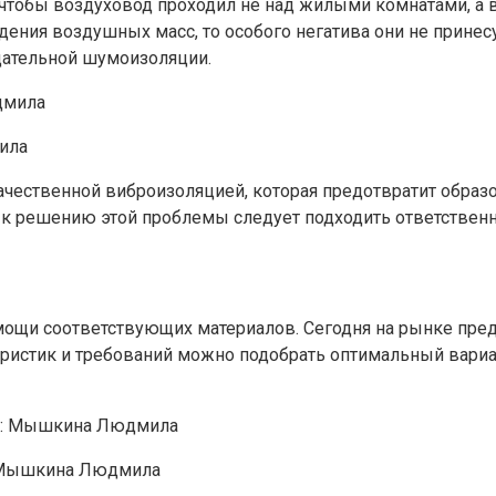
тобы воздуховод проходил не над жилыми комнатами, а в 
ения воздушных масс, то особого негатива они не принесу
щательной шумоизоляции.
ила
чественной виброизоляцией, которая предотвратит образо
 к решению этой проблемы следует подходить ответственн
ощи соответствующих материалов. Сегодня на рынке пре
ристик и требований можно подобрать оптимальный вариан
: Мышкина Людмила