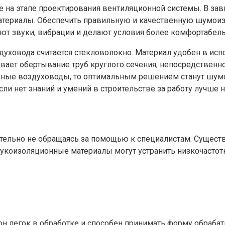
е на этапе проектирования вентиляционной системы. В за
териалы. Обеспечить правильную и качественную шумоиз
ют звуки, вибрации и делают условия более комфортабел
овода считается стекловолокно. Материал удобен в испо
вает обертывание труб круглого сечения, непосредствен
ные воздуховоды, то оптимальным решением станут шумо
ли нет знаний и умений в строительстве за работу лучше н
ельно не обращаясь за помощью к специалистам. Существ
вукоизоляционные материалы могут устранить низкочастот
о он легок в обработке и способен принимать форму обраб