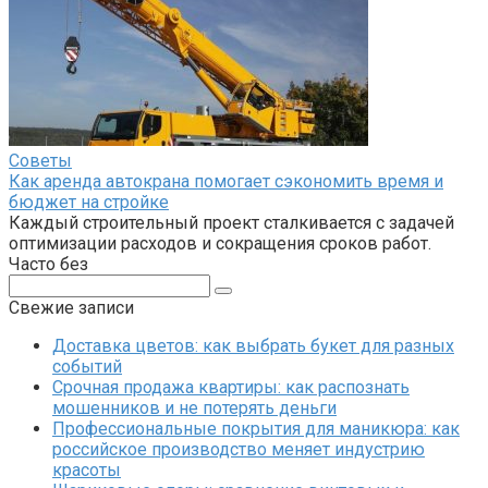
Советы
Как аренда автокрана помогает сэкономить время и
бюджет на стройке
Каждый строительный проект сталкивается с задачей
оптимизации расходов и сокращения сроков работ.
Часто без
Поиск:
Свежие записи
Доставка цветов: как выбрать букет для разных
событий
Срочная продажа квартиры: как распознать
мошенников и не потерять деньги
Профессиональные покрытия для маникюра: как
российское производство меняет индустрию
красоты