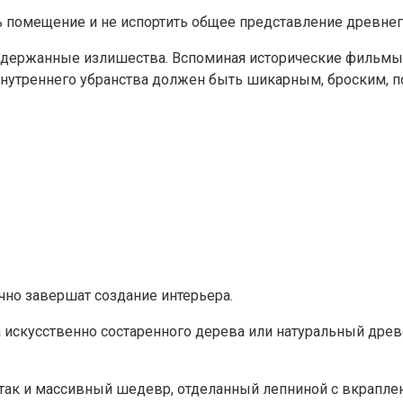
помещение и не испортить общее представление древнего
держанные излишества. Вспоминая исторические фильмы, с
 внутреннего убранства должен быть шикарным, броским,
чно завершат создание интерьера.
искусственно состаренного дерева или натуральный древ
так и массивный шедевр, отделанный лепниной с вкраплен