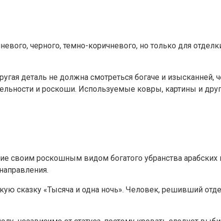
вого, черного, темно-коричневого, но только для отделки
другая деталь не должна смотреться богаче и изысканней,
ательности и роскоши. Используемые ковры, картины и др
е своим роскошным видом богатого убранства арабских ше
направления.
скую сказку «Тысяча и одна ночь». Человек, решивший от