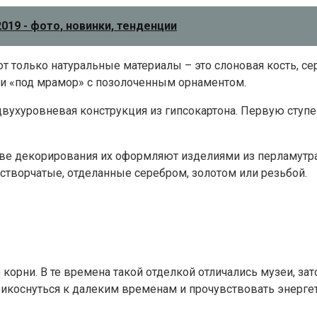
019 - фото, новинки, тенденции
т только натуральные материалы – это слоновая кость, се
и «под мрамор» с позолоченным орнаментом.
ухуровневая конструкция из гипсокартона. Первую ступен
тве декорирования их оформляют изделиями из перламутра
створчатые, отделанные серебром, золотом или резьбой.
 корни. В те времена такой отделкой отличались музеи, за
икоснуться к далеким временам и прочувствовать энергет