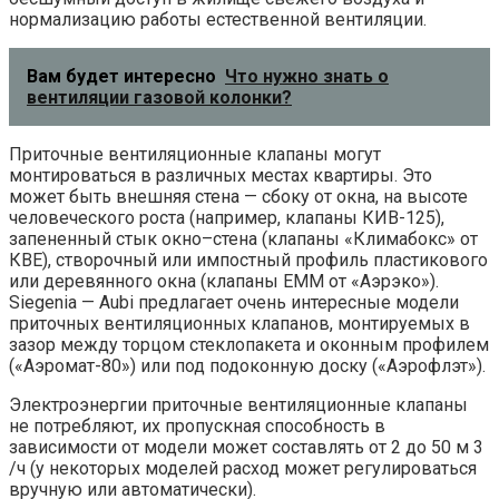
нормализацию работы естественной вентиляции.
Вам будет интересно
Что нужно знать о
вентиляции газовой колонки?
Приточные вентиляционные клапаны могут
монтироваться в различных местах квартиры. Это
может быть внешняя стена — сбоку от окна, на высоте
человеческого роста (например, клапаны КИВ-125),
запененный стык окно–стена (клапаны «Климабокс» от
КВЕ), створочный или импостный профиль пластикового
или деревянного окна (клапаны ЕММ от «Аэрэко»).
Siegenia — Aubi предлагает очень интересные модели
приточных вентиляционных клапанов, монтируемых в
зазор между торцом стеклопакета и оконным профилем
(«Аэромат-80») или под подоконную доску («Аэрофлэт»).
Электроэнергии приточные вентиляционные клапаны
не потребляют, их пропускная способность в
зависимости от модели может составлять от 2 до 50 м 3
/ч (у некоторых моделей расход может регулироваться
вручную или автоматически).