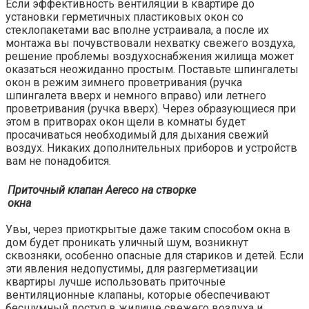
Если эффективность вентиляции в квартире до
установки герметичных пластиковых окон со
стеклопакетами вас вполне устраивала, а после их
монтажа вы почувствовали нехватку свежего воздуха,
решение проблемы воздухоснабжения жилища может
оказаться неожиданно простым. Поставьте шпингалеты
окон в режим зимнего проветривания (ручка
шпингалета вверх и немного вправо) или летнего
проветривания (ручка вверх). Через образующиеся при
этом в притворах окон щели в комнаты будет
просачиваться необходимый для дыхания свежий
воздух. Никаких дополнительных приборов и устройств
вам не понадобится.
Приточный клапан Aereco на створке
окна
Увы, через приоткрытые даже таким способом окна в
дом будет проникать уличный шум, возникнут
сквозняки, особенно опасные для стариков и детей. Если
эти явления недопустимы, для разгерметизации
квартиры лучше использовать приточные
вентиляционные клапаны, которые обеспечивают
бесшумный доступ в жилище свежего воздуха и