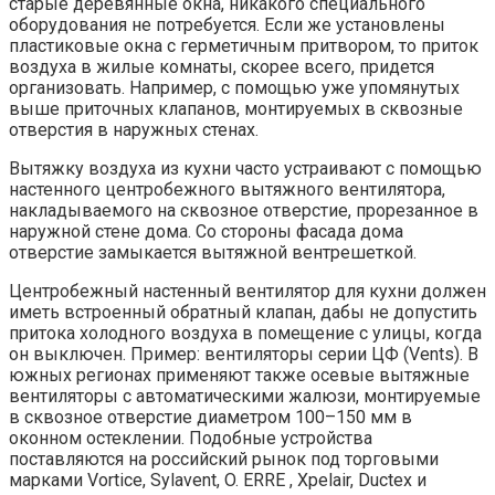
старые деревянные окна, никакого специального
оборудования не потребуется. Если же установлены
пластиковые окна с герметичным притвором, то приток
воздуха в жилые комнаты, скорее всего, придется
организовать. Например, с помощью уже упомянутых
выше приточных клапанов, монтируемых в сквозные
отверстия в наружных стенах.
Вытяжку воздуха из кухни часто устраивают с помощью
настенного центробежного вытяжного вентилятора,
накладываемого на сквозное отверстие, прорезанное в
наружной стене дома. Со стороны фасада дома
отверстие замыкается вытяжной вентрешеткой.
Центробежный настенный вентилятор для кухни должен
иметь встроенный обратный клапан, дабы не допустить
притока холодного воздуха в помещение с улицы, когда
он выключен. Пример: вентиляторы серии ЦФ (Vents). В
южных регионах применяют также осевые вытяжные
вентиляторы с автоматическими жалюзи, монтируемые
в сквозное отверстие диаметром 100–150 мм в
оконном остеклении. Подобные устройства
поставляются на российский рынок под торговыми
марками Vortice, Sylavent, O. ERRE , Xpelair, Ductex и