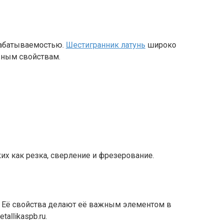
рабатываемостью.
Шестигранник латунь
широко
вным свойствам.
ких как резка, сверление и фрезерование.
е. Её свойства делают её важным элементом в
allikaspb.ru.