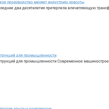
кое производство меняет индустрию красоты
ледние два десятилетия претерпела впечатляющую трансф
струкций для промышленности
струкций для промышленности Современное машинострое
и против крытых комплексов