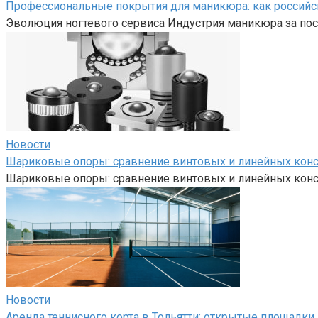
Профессиональные покрытия для маникюра: как российс
Эволюция ногтевого сервиса Индустрия маникюра за пос
Новости
Шариковые опоры: сравнение винтовых и линейных кон
Шариковые опоры: сравнение винтовых и линейных кон
Новости
Аренда теннисного корта в Тольятти: открытые площадк