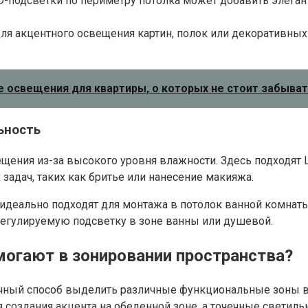
-подсветки по периметру потолка может добавить элеган
я акцентного освещения картин, полок или декоративных 
 освещения для квартиры, о которых не стоит забыват
ьность
вещения из-за высокого уровня влажности. Здесь подходя
адач, таких как бритье или нанесение макияжа.
деально подходят для монтажа в потолок ванной комнаты
егулируемую подсветку в зоне ванны или душевой.
огают в зонировании пространства?
чный способ выделить различные функциональные зоны в 
создания акцента на обеденной зоне, а точечные светильн