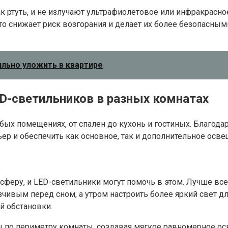
к ртуть, и не излучают ультрафиолетовое или инфракрасно
то снижает риск возгорания и делает их более безопасным
ильно уложить в квартире
D-светильников в разных комнатах
бых помещениях, от спален до кухонь и гостиных. Благод
ер и обеспечить как основное, так и дополнительное осве
еру, и LED-светильники могут помочь в этом. Лучше всег
ивым перед сном, а утром настроить более яркий свет дл
й обстановки.
 по периметру комнаты, создавая мягкое равномерное ос