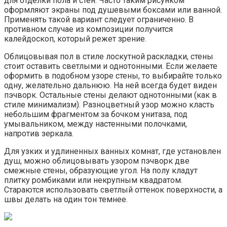
для отделки пола и стен. Часто таким рисунком
оформляют экраны под душевыми боксами или ванной.
Применять такой вариант следует ограниченно. В
противном случае из композиции получится
калейдоскоп, который режет зрение.
Облицовывая пол в стиле лоскутной раскладки, стены
стоит оставить светлыми и однотонными. Если желаете
оформить в подобном узоре стены, то выбирайте только
одну, желательно дальнюю. На ней всегда будет виден
пэчворк. Остальные стены делают однотонными (как в
стиле минимализм). Разноцветный узор можно класть
небольшим фрагментом за бочком унитаза, под
умывальником, между настенными полочками,
напротив зеркала.
Для узких и удлиненных ванных комнат, где установлен
душ, можно облицовывать узором пэчворк две
смежные стены, образующие угол. На полу кладут
плитку ромбиками или некрупным квадратом.
Стараются использовать светлый оттенок поверхности, а
швы делать на один тон темнее.