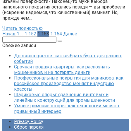
изъяны поверхности? Наконец-то муки выбора
напольного покрытия остались позади — вы приобрели
(искренне надеемся, что качественный) ламинат. Но,
прежде чем…
Читать полностью
Пагинация
Назад
1
…
1 152
1 153
1 154
Далее
записей
Поиск:
Свежие записи
Доставка цветов: как выбрать букет для разных
событий
Срочная продажа квартиры: как распознать
мошенников и не потерять деньги
Профессиональные покрытия для маникюра: как
российское производство меняет индустрию
красоты
Шариковые опоры: сравнение винтовых и
линейных конструкций для промышленности
Умные римские шторы: как технологии меняют
привычный интерьер
Privacy Policy
Сброс пароля