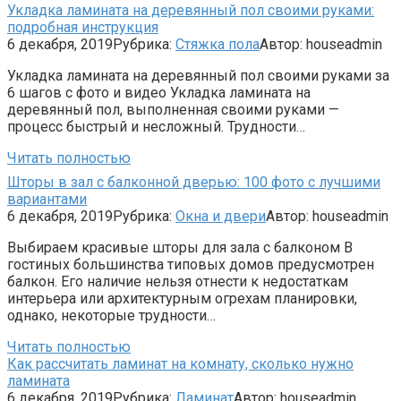
Укладка ламината на деревянный пол своими руками:
подробная инструкция
6 декабря, 2019
Рубрика:
Стяжка пола
Автор:
houseadmin
Укладка ламината на деревянный пол своими руками за
6 шагов с фото и видео Укладка ламината на
деревянный пол, выполненная своими руками —
процесс быстрый и несложный. Трудности…
Читать полностью
Шторы в зал с балконной дверью: 100 фото с лучшими
вариантами
6 декабря, 2019
Рубрика:
Окна и двери
Автор:
houseadmin
Выбираем красивые шторы для зала с балконом В
гостиных большинства типовых домов предусмотрен
балкон. Его наличие нельзя отнести к недостаткам
интерьера или архитектурным огрехам планировки,
однако, некоторые трудности…
Читать полностью
Как рассчитать ламинат на комнату, сколько нужно
ламината
6 декабря, 2019
Рубрика:
Ламинат
Автор:
houseadmin