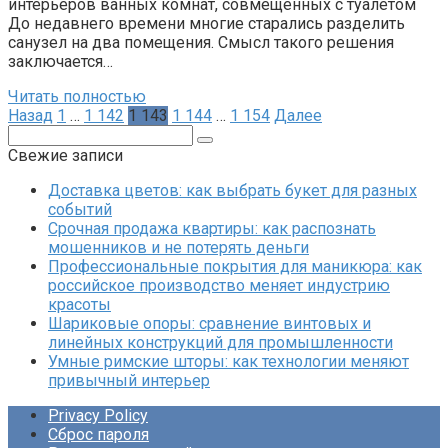
интерьеров ванных комнат, совмещенных с туалетом
До недавнего времени многие старались разделить
санузел на два помещения. Смысл такого решения
заключается…
Читать полностью
Пагинация
Назад
1
…
1 142
1 143
1 144
…
1 154
Далее
записей
Поиск:
Свежие записи
Доставка цветов: как выбрать букет для разных
событий
Срочная продажа квартиры: как распознать
мошенников и не потерять деньги
Профессиональные покрытия для маникюра: как
российское производство меняет индустрию
красоты
Шариковые опоры: сравнение винтовых и
линейных конструкций для промышленности
Умные римские шторы: как технологии меняют
привычный интерьер
Privacy Policy
Сброс пароля