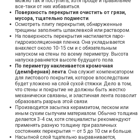
можно так и поступить, хотя проще и правильнее
все-таки от них избавиться.
Поверхность перекрытия очистить от грязи,
мусора, тщательно подмести
.
Осмотреть плиту перекрытия, обнаруженные
трещины заполнить шпаклевкой или раствором.
На поверхность перекрытия настилается паро-
гидроизоляционная пленка. Она укладывается
внахлест около 10-15 см и с обязательным
напуском на стены по всему периметру. Высота
напуска равняется высоте будущего пола.
По периметру наклеивается кромочная
(демпферная) лента
. Она служит компенсатором
для листового покрытия, которое впоследствии
будет уложено на слой сухой стяжки. Дело в том,
что стены и покрытие не должны быть жестко
механически связаны, и эластичная лента позволит
образовать разрыв этой связи.
Производится засыпка керамзитом, песком или
иным сухим сыпучим материалом. Обычно толщина
делается 3-4 см, хотя специалисты рекомендуют
применять разную толщину при различных
состояниях перекрытия — от 5 до 10 см и больше.
Насыпной слой тщательно выравнивается,