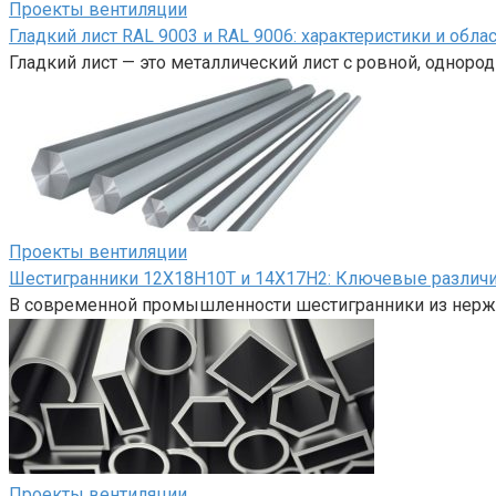
Проекты вентиляции
Гладкий лист RAL 9003 и RAL 9006: характеристики и обл
Гладкий лист — это металлический лист с ровной, однор
Проекты вентиляции
Шестигранники 12Х18Н10Т и 14Х17Н2: Ключевые различи
В современной промышленности шестигранники из нерж
Проекты вентиляции