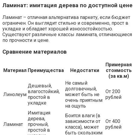
Ламинат: имитация дерева по доступной цене
Ламинат – отличная альтернатива паркету, если бюджет
ограничен. Он выглядит стильно и современно, прост в
укладке и обладает хорошей износостойкостью.
Существуют различные классы ламината, отличающиеся
по прочности и цене.
Сравнение материалов
Примерная
Материал
Преимущества
Недостатки
стоимость
(за кв.м)
Не самый
Дешевый,
долговечный,
влагостойкий,
От 200
Линолеум
может быть не
простой в
рублей
очень приятным
укладке
на ощупь
Имитация
Боится влаги (в
дерева,
зависимости от
От 400
Ламинат
прочный,
класса), может
рублей
простой в
быть скользким