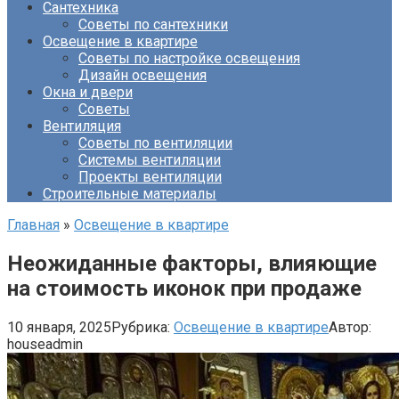
Сантехника
Советы по сантехники
Освещение в квартире
Советы по настройке освещения
Дизайн освещения
Окна и двери
Советы
Вентиляция
Советы по вентиляции
Системы вентиляции
Проекты вентиляции
Строительные материалы
Главная
»
Освещение в квартире
Неожиданные факторы, влияющие
на стоимость иконок при продаже
10 января, 2025
Рубрика:
Освещение в квартире
Автор:
houseadmin