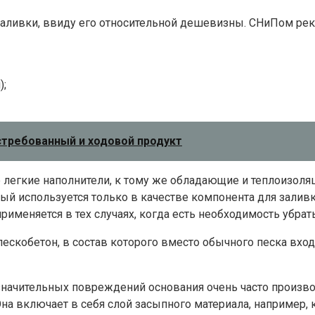
заливки, ввиду его относительной дешевизны. СНиПом ре
);
стребованный и ходовой продукт
е легкие наполнители, к тому же обладающие и теплоизо
ый используется только в качестве компонента для заливк
применяется в тех случаях, когда есть необходимость убра
ескобетон, в состав которого вместо обычного песка вход
значительных повреждений основания очень часто производ
а включает в себя слой засыпного материала, например, к