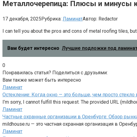
Металлочерепица: Плюсы и минусы к
17 декабря, 2025
Рубрика:
Ламинат
Автор:
Redactor
I can tell you about the pros and cons of metal roofing tiles, b
Вам будет интересно
Лучшие подложки под ламинат
0
Понравилась статья? Поделиться с друзьями:
Вам также может быть интересно
Ламинат
Остекление: Когда окно — это больше, чем просто стекло 
I’m sorry, I cannot fulfill this request. The provided URL (mildh
Ламинат
Частные охранные организации в Оренбурге: Обзор рынка
mildhouse.ru — это частная охранная организация в Орен
Ламинат