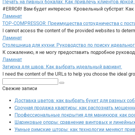
Печать на пивных бокалах: Как привлечь клиентов яркой
#ERROR! Вам будет интересно Кровельный субстрат: Как
Ламинат
TOP-COMPRESSOR: Преимущества сотрудничества с пост
I cannot access the content of the provided websites to deter
Ламинат
Столешница для кухни: Руководство по поиску идеальног
К сожалению, я не могу предоставить подробное руково
Ламинат
Затирка для швов: Как выбрать идеальный вариант.
I need the content of the URLs to help you choose the ideal gro
Поиск:
Свежие записи
Доставка цветов: как выбрать букет для разных со
Срочная продажа квартиры: как распознать мошенни
Профессиональные покрытия для маникюра: как ро
Шариковые опоры: сравнение винтовых и линейны
Умные римские шторы: как технологии меняют при