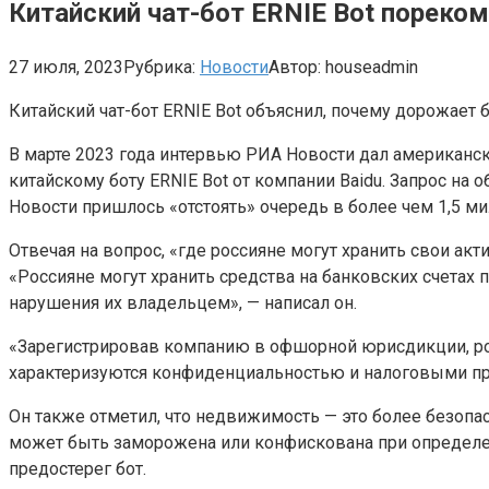
Китайский чат-бот ERNIE Bot порек
27 июля, 2023
Рубрика:
Новости
Автор:
houseadmin
Китайский чат-бот ERNIE Bot объяснил, почему дорожает 
В марте 2023 года интервью РИА Новости дал американск
китайскому боту ERNIE Bot от компании Baidu. Запрос на
Новости пришлось «отстоять» очередь в более чем 1,5 м
Отвечая на вопрос, «где россияне могут хранить свои акт
«Россияне могут хранить средства на банковских счетах
нарушения их владельцем», — написал он.
«Зарегистрировав компанию в офшорной юрисдикции, ро
характеризуются конфиденциальностью и налоговыми пр
Он также отметил, что недвижимость — это более безоп
может быть заморожена или конфискована при определен
предостерег бот.