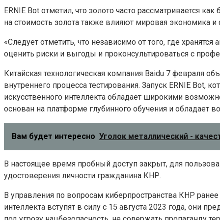
ERNIE Bot отметил, что золото часто рассматривается как
на стоимость золота также влияют мировая экономика и 
«Следует отметить, что независимо от того, где хранят
оценить риски и выгоды и проконсультироваться с проф
Китайская технологическая компания Baidu 7 февраля объ
внутреннего процесса тестирования. Запуск ERNIE Bot, ко
искусственного интеллекта обладает широкими возможно
основан на платформе глубинного обучения и обладает в
Вам будет интересно
Уголок металлический - каче
В настоящее время пробный доступ закрыт, для пользов
удостоверения личности гражданина КНР.
В управления по вопросам киберпространства КНР ранее
интеллекта вступят в силу с 15 августа 2023 года, они 
под угрозу нацбезопасность, не содержать пропаганду 