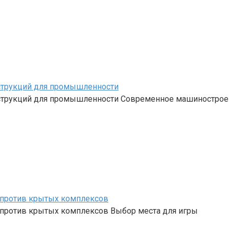
струкций для промышленности
струкций для промышленности Современное машинострое
и против крытых комплексов
и против крытых комплексов Выбор места для игры