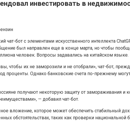
омендовал инвестировать в недвижимо
бензин
ий чат-бот с элементами искусственного интеллекта Chat
 общение был направлен еще в конце марта, но чтобы пооб
иллиона человек. Вопросы задавались на китайском языке.
ивы, чтобы их не заморозили и не отобрали», чат-бот, пре
 под проценты. Однако банковские счета по-прежнему мог
ссияне получают некоторую защиту от замораживания и 
еимуществами», — добавил чат-бот.
асное вложение, которое может обеспечить стабильный до
ных обстоятельствах, таких как проверки национальной б