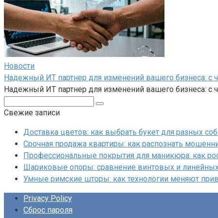
Новости
Надежный ИТ партнер для изменений вашего бизнеса: с 
Надежный ИТ партнер для изменений вашего бизнеса: с
Поиск:
Свежие записи
Доставка цветов: как выбрать букет для разных со
Срочная продажа квартиры: как распознать мошенни
Профессиональные покрытия для маникюра: как ро
Шариковые опоры: сравнение винтовых и линейны
Умные римские шторы: как технологии меняют при
Privacy Policy
Сброс пароля