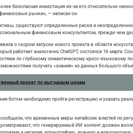
 более безопасная инвестиция из-за его относительно низк
финансовые рынки», — написал он.
ся активы, существуют определенные риски и неопределенн
ессиональным финансовым консультантом, прежде чем дела
явила о скором запуске нового проекта в области искусст
торый работает аналогично ChatGPT, состоялся 16 марта. С
стями по глубокому семантическому кросс-языковому пон
озможностями получать «знания» из данных большого объе
ственный прокат по выгодным ценам
ания ботом необходимо пройти регистрацию и указать реа
 сообщили, что временные меры китайских властей по рег
предусматривают, что генерируемый ИИ контент должен воп
терроризма и насилия, порнографию, ложную и вредоносну