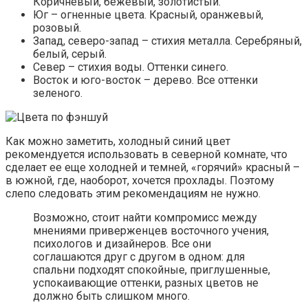
Какой выбрать рисунок
Выбирая обои с рисунком, необходимо учитывать:
метраж помещения;
расположение относительно сторон света;
естественную освещенность.
Одним из наиболее востребованных видов
изображения на обоях является цветочный
принт, характерный для оформления
интерьеров в восточном, английском,
скандинавском, прованском, деревенском
стилях.
В просторной хорошо освещенной спальне
прекрасно смотрится крупный цветочный принт на
светлом фоне. Для маленького помещения лучше
выбрать узор среднего размера, поскольку
излишне мелкие детали рисунка, в изобилии
рассыпанные по стенам, раздражают зрение и
действуют на нервы.