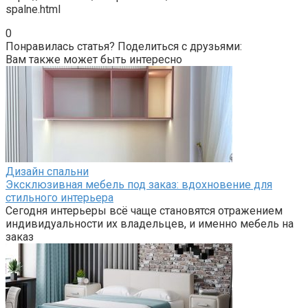
Дизайн спальни
Кровати для дачи с матрасом на любой бюджет: как
сделать правильный выбор
Обустроить дачный домик так, чтобы отдых на природе
радовал комфортом, стремится каждый владелец
загородного
Дизайн спальни
Вдохновляющие примеры мебели на заказ в
современных интерьерах
Современные интерьеры всё чаще становятся
отражением индивидуальности их владельцев, и
именно мебель на заказ