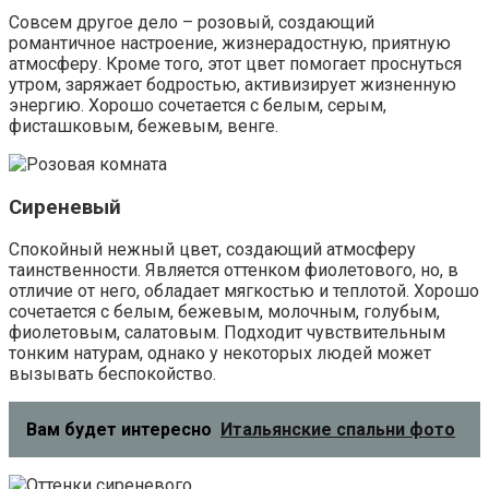
Важно! Не стоит слепо следовать советам
дизайнеров интерьеров. Вполне гармоничные
с точки зрения специалистов цветовые
комбинации иногда вызывают неприятие,
доходящее до раздражения. Выбор основного
тона и оттенков обоев для отделки спальни –
индивидуальное решение.
Рекомендации по выбору цветов по
сторонам света
При выборе цветовой палитры обоев для спальни
разумно будет ориентироваться на стороны света и
степень освещенности комнаты.
Север
Если окна выходят на север, северо-запад, северо-
восток, лучше отдать предпочтение теплым
согревающим оттенкам: