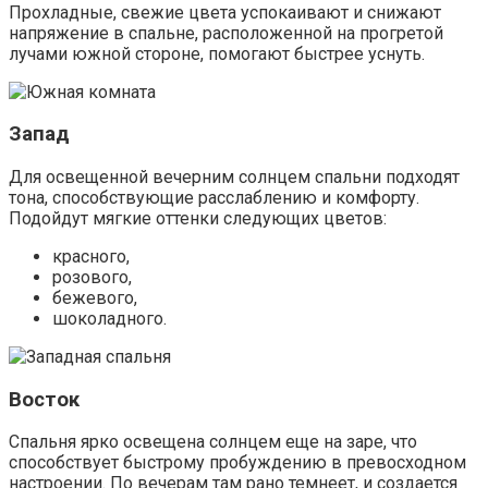
настроении. По вечерам там рано темнеет, и создается
особая расслабляющая атмосфера. Прекрасным
решением являются обои следующих тонов:
нежно-салатового,
бирюзового,
голубого,
дымчато-серого,
серебристого.
Они будут хорошо сочетаться с горными и морскими
пейзажами, джунглями на закате, изображениями
подводного мира на фотообоях.
Цвета по фэншуй
Интересно, что согласно фэншуй преобладающие цвета
в комнате должны быть другими. С точки зрения
восточного учения они должны соответствовать
стихиям.
Юго-запад, северо-восток – цвета стихии земли.