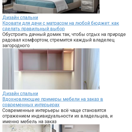
Дизайн спальни
Искусство жить красиво: секреты G-Art Studio
премиального дизайна интерьера
В мире современного дизайна интерьера существует
множество подходов к созданию уютного и стильного
пространства.
Дизайн спальни
Радиусный шкаф: стильное решение для современной
квартиры
Радиусные шкафы стали настоящей находкой для тех,