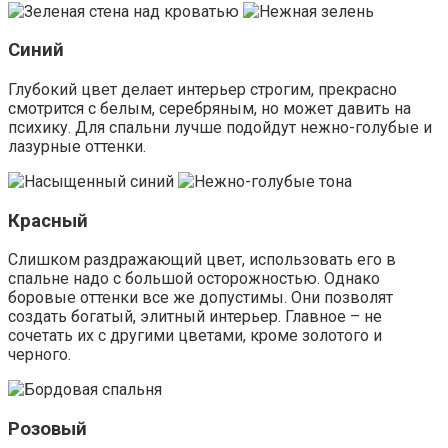
Совсем другое дело – розовый, создающий
романтичное настроение, жизнерадостную, приятную
атмосферу. Кроме того, этот цвет помогает проснуться
утром, заряжает бодростью, активизирует жизненную
энергию. Хорошо сочетается с белым, серым,
фисташковым, бежевым, венге.
Сиреневый
Спокойный нежный цвет, создающий атмосферу
таинственности. Является оттенком фиолетового, но, в
отличие от него, обладает мягкостью и теплотой. Хорошо
сочетается с белым, бежевым, молочным, голубым,
фиолетовым, салатовым. Подходит чувствительным
тонким натурам, однако у некоторых людей может
вызывать беспокойство.
Вам будет интересно
Итальянские спальни фото