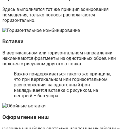
Оклейка ниш более светлыми или темными обоями –
чрезвычайно эффектный прием. При расположении
углубления в стене на неосвещенной стороне следует
использовать светлые оттенки базового цвета, на
солнечной – темные.
При однотонной отделке стен можно оформить
нишу однотонными полотнами и обоями с
рисунком.
Если в качестве базового оформления стен
использовались полотна с узорами или цветочным
принтом, нишу необходимо оклеить только
однотонным материалом.
Оформление интерьера спальни – сложный и
увлекательный процесс, требующий внимания и
сосредоточенности. Важно не переусердствовать с
оттенками, текстурой и фактурой обоев. Желательно
ограничиться одним базовым цветом, не использовать
больше трех оттенков и не перегружать комнату
лишними деталями.
https://mr-build.ru/fotopublikatsii/kakie-oboi-luchshe-kleit-v-