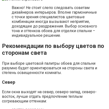
светло-розовому,
бежевому,
песочному,
персиковому,
золотистому,
чайной розы.
Добавляя света и тепла, они благотворно воздействуют
на психику и снимают стрессы.
Если используются фотообои, лучше выбрать
спокойный летний пейзаж, освещенный
солнцем лес, водопад в тропической зелени.
Здесь уместны будут холодные оттенки обоев:
небесно-голубой,
жемчужно-серый,
нежно-зеленый,
бледно-лиловый,
серебристый,
белоснежный.