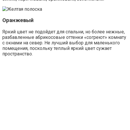
Оранжевый
Яркий цвет не подойдет для спальни, но более нежные,
разбавленные абрикосовые оттенки «согреют» комнату
с окнами на север. Не лучший выбор для маленького
помещения, поскольку теплый яркий цвет сужает
пространство.
Оранжевый в апельсиновом варианте допускается
использовать в виде акцентов.
Зеленый
Этот цвет успокаивает, освежает, снимает стресс,
расслабляет. Многообразие оттенков, от салатового до
малахитового, позволяет экспериментировать с
отделкой. Лучше всего сочетается с природными тонами
– коричневым, желтым, синим.