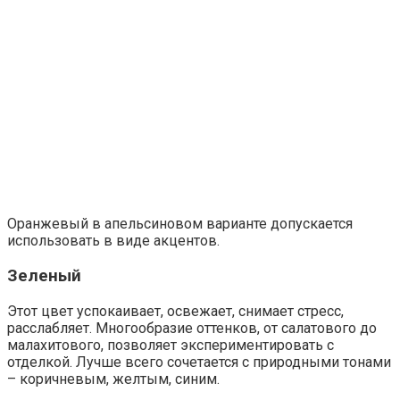
Синий
Глубокий цвет делает интерьер строгим, прекрасно
смотрится с белым, серебряным, но может давить на
психику. Для спальни лучше подойдут нежно-голубые и
лазурные оттенки.
Красный
Слишком раздражающий цвет, использовать его в
спальне надо с большой осторожностью. Однако
боровые оттенки все же допустимы. Они позволят
создать богатый, элитный интерьер. Главное – не
сочетать их с другими цветами, кроме золотого и
черного.
Розовый