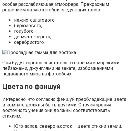
Коричневый, бежевый, золотистый.
Юг – огненные цвета. Красный, оранжевый,
розовый.
Запад, северо-запад – стихия металла. Серебряный,
белый, серый.
Север – стихия воды. Оттенки синего.
Восток и юго-восток – дерево. Все оттенки
зеленого.
Как можно заметить, холодный синий цвет
рекомендуется использовать в северной комнате, что
сделает ее еще холодней и темней, «горячий» красный –
в южной, где, наоборот, хочется прохлады. Поэтому
слепо следовать этим рекомендациям не нужно.
Возможно, стоит найти компромисс между
мнениями приверженцев восточного учения,
психологов и дизайнеров. Все они
соглашаются друг с другом в одном: для
спальни подходят спокойные, приглушенные,
успокаивающие оттенки, разных цветов не
должно быть слишком много.