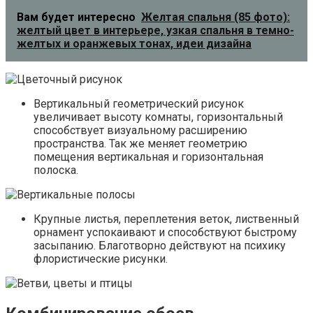
Комбинирование обоев
Однотонные обои в спальне прекрасно сочетаются с
аналогичными полотнами другого цвета и с материалом
с рисунком. Чрезвычайно популярна отделка стен в
оттенках одного основного цвета с акцентами на
определенных фрагментах. Рассмотрим самые
распространенные варианты комбинированной отделки.
Вертикальное расположение
Выполняет функцию зонирования и характеризуется
вставкой полосы обоев с цветочным принтом,
орнаментом, узором или однотонных.
Если стена отделана обоями с рисунком, вставка
должна быть однотонной, но того же оттенка.
При одноцветном оформлении стены вставляется
полоса с рисунком, строго выдержанная в тонах
базовой отделки.
Горизонтальное комбинирование