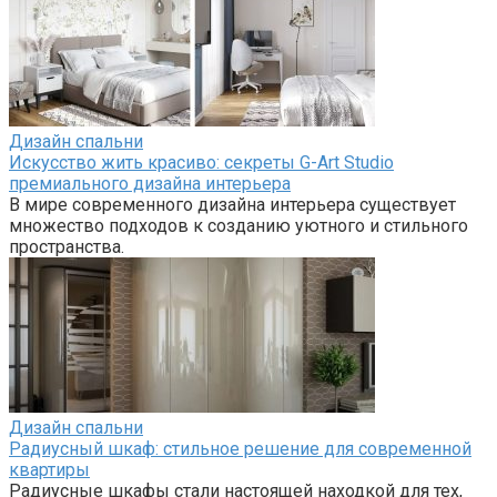
кто стремится создать современный и функциональный
интерьер.
Дизайн спальни
Вешалки-плечики для верхней одежды: как выбрать и
сохранить одежду в отличном состоянии
Каждый из нас хочет, чтобы наши вещи сохраняли
опрятный внешний вид и служили как
Поиск:
Свежие записи
Доставка цветов: как выбрать букет для разных
событий
Срочная продажа квартиры: как распознать
мошенников и не потерять деньги
Профессиональные покрытия для маникюра: как
российское производство меняет индустрию