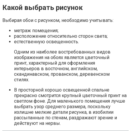
Вам будет интересно
Желтая спальня (85 фото):
желтый цвет в интерьере, узкая спальня в темно-
желтых и оранжевых тонах, идеи дизайна
Вертикальный геометрический рисунок
увеличивает высоту комнаты, горизонтальный
способствует визуальному расширению
пространства. Так же меняет геометрию
помещения вертикальная и горизонтальная
полоска.
Крупные листья, переплетения веток, лиственный
орнамент успокаивают и способствуют быстрому
засыпанию. Благотворно действуют на психику
флористические рисунки.