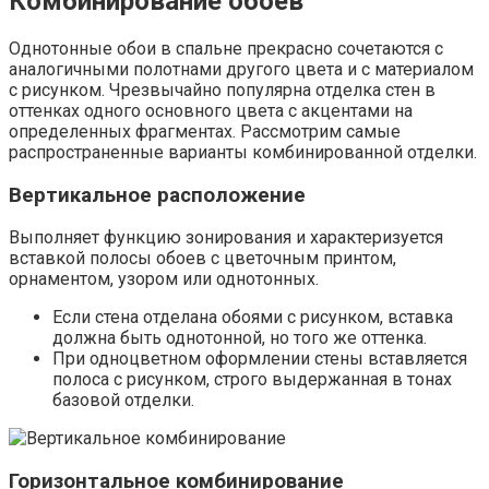
Здесь выполняется тот же принцип зонирования
помещения, только полосы располагаются
горизонтально.
Вставки
В вертикальном или горизонтальном направлении
наклеиваются фрагменты из однотонных обоев или
полотен с рисунком другого оттенка.
Важно придерживаться такого же принципа,
что при вертикальном или горизонтальном
расположении: на однотонный фон
накладывается вставка с рисунком, на
пестрый – без узора.
Оформление ниш