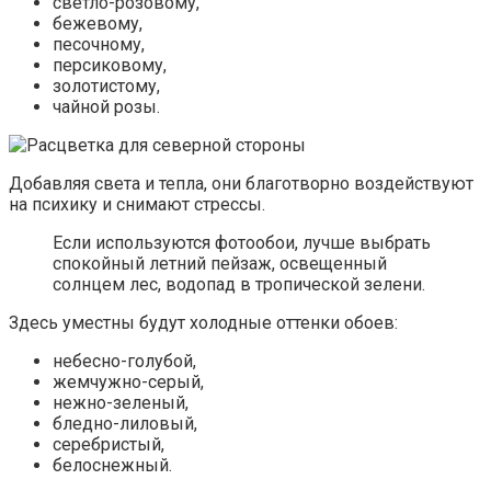
Прохладные, свежие цвета успокаивают и снижают
напряжение в спальне, расположенной на прогретой
лучами южной стороне, помогают быстрее уснуть.
Запад
Для освещенной вечерним солнцем спальни подходят
тона, способствующие расслаблению и комфорту.
Подойдут мягкие оттенки следующих цветов:
красного,
розового,
бежевого,
шоколадного.
Восток
Спальня ярко освещена солнцем еще на заре, что
способствует быстрому пробуждению в превосходном