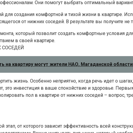
профессионалам. Они помогут выбрать оптимальный вариан
 для создания комфортной и тихой жизни в квартире. Ис
ящегося от нижних соседей. В результате вы получите не т
емонта‚ который позволит создать комфортные условия дл
твием в своей квартире.
Х СОСЕДЕЙ
ть на квартиру могут жители НАО, Магаданской области
ртить жизнь. Особенно неприятно‚ когда речь идет о шага
рт‚ это инвестиция в ваше спокойствие и здоровье. Перв
олировать пол в квартире от нижних соседей – вопрос‚ т
й этап‚ от которого зависит эффективность всей констру