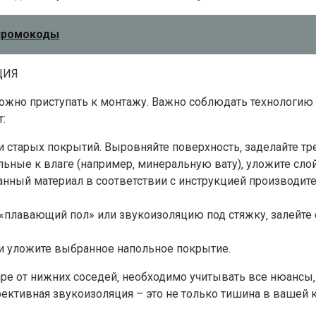
 промокоды
ЦИЯ
ожно приступать к монтажу. Важно соблюдать технологию 
:
 и старых покрытий. Выровняйте поверхность‚ заделайте т
льные к влаге (например‚ минеральную вату)‚ уложите сло
нный материал в соответствии с инструкцией производител
е «плавающий пол» или звукоизоляцию под стяжку‚ залей
и уложите выбранное напольное покрытие.
ире от нижних соседей‚ необходимо учитывать все нюансы‚
ктивная звукоизоляция – это не только тишина в вашей к