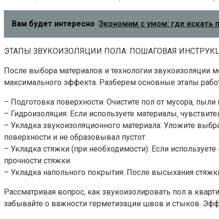
Вам будет интересно
Экономим с умом: где искать
ЭТАПЫ ЗВУКОИЗОЛЯЦИИ ПОЛА: ПОШАГОВАЯ ИНСТРУК
После выбора материалов и технологии звукоизоляции м
максимального эффекта. Разберем основные этапы работ
– Подготовка поверхности: Очистите пол от мусора‚ пыли
– Гидроизоляция: Если используете материалы‚ чувствите
– Укладка звукоизоляционного материала: Уложите выбра
поверхности и не образовывал пустот.
– Укладка стяжки (при необходимости): Если использует
прочности стяжки.
– Укладка напольного покрытия: После высыхания стяжк
Рассматривая вопрос‚ как звукоизолировать пол в кварт
забывайте о важности герметизации швов и стыков. Эффе