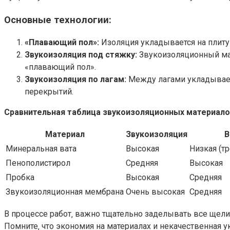
Основные технологии:
«Плавающий пол»:
Изоляция укладывается на плиту 
Звукоизоляция под стяжку:
Звукоизоляционный мат
«плавающий пол».
Звукоизоляция по лагам:
Между лагами укладываетс
перекрытий.
Сравнительная таблица звукоизоляционных материало
Материал
Звукоизоляция
В
Минеральная вата
Высокая
Низкая (т
Пенополистирол
Средняя
Высокая
Пробка
Высокая
Средняя
Звукоизоляционная мембрана
Очень высокая
Средняя
В процессе работ‚ важно тщательно заделывать все щели
Помните‚ что экономия на материалах и некачественная ук