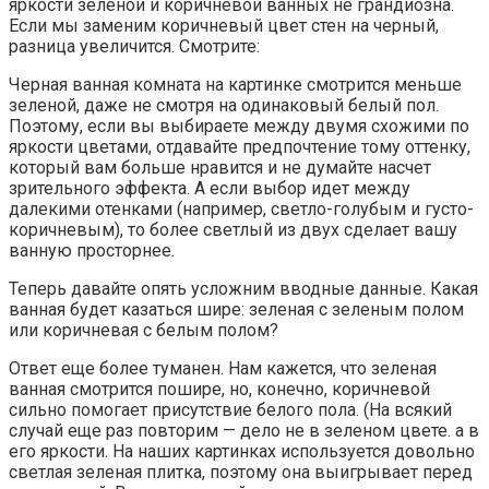
яркости зеленой и коричневой ванных не грандиозна.
Если мы заменим коричневый цвет стен на черный,
разница увеличится. Смотрите:
Черная ванная комната на картинке смотрится меньше
зеленой, даже не смотря на одинаковый белый пол.
Поэтому, если вы выбираете между двумя схожими по
яркости цветами, отдавайте предпочтение тому оттенку,
который вам больше нравится и не думайте насчет
зрительного эффекта. А если выбор идет между
далекими отенками (например, светло-голубым и густо-
коричневым), то более светлый из двух сделает вашу
ванную просторнее.
Теперь давайте опять усложним вводные данные. Какая
ванная будет казаться шире: зеленая с зеленым полом
или коричневая с белым полом?
Ответ еще более туманен. Нам кажется, что зеленая
ванная смотрится пошире, но, конечно, коричневой
сильно помогает присутствие белого пола. (На всякий
случай еще раз повторим — дело не в зеленом цвете. а в
его яркости. На наших картинках используется довольно
светлая зеленая плитка, поэтому она выигрывает перед