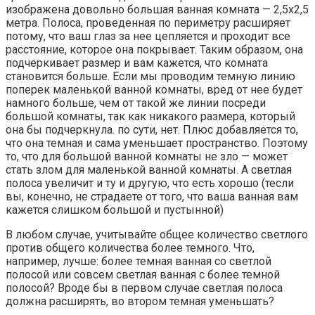
изображена довольно большая ванная комната — 2,5х2,5
метра. Полоса, проведенная по периметру расширяет
потому, что ваш глаз за нее цепляется и проходит все
расстояние, которое она покрывает. Таким образом, она
подчеркивает размер и вам кажется, что комната
становится больше. Если мы проводим темную линию
поперек маленькой ванной комнаты, вред от нее будет
намного больше, чем от такой же линии посреди
большой комнаты, так как никакого размера, который
она бы подчеркнула. по сути, нет. Плюс добавляется то,
что она темная и сама уменьшает пространство. Поэтому
то, что для большой ванной комнаты не зло — может
стать злом для маленькой ванной комнаты. А светлая
полоса увеличит и ту и другую, что есть хорошо (тесли
вы, конечно, не страдаете от того, что ваша ванная вам
кажется слишком большой и пустынной)
В любом случае, учитывайте общее количество светлого
против общего количества более темного. Что,
например, лучше: более темная ванная со светлой
полосой или совсем светлая ванная с более темной
полосой? Вроде бы в первом случае светлая полоса
должна расширять, во втором темная уменьшать?