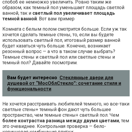
спобоб ее немножко увеличить. Ровно таким же
образом, как темный пол уменьшает площадь светлой
ванной, так и
светлый пол увеличивает площадь
темной ванной
. Вот вам пример
Комната с белым полом смотрится больше. Если уж так
хочется сделать темные стены, то, если вы будете
использовать светлый пол, итоговый размер ванной
будет казаться чуть больше. Конечно, возникает
резонный вопрос — а что в таком случае выбрать?
Темные стены и светлый пол или светлые стены и
темный пол? Давайте посмотрим.
Вам будет интересно
Стеклянные двери для
душевой от “МосОблСтекло”: сочетание стиля и
функциональности
Не хочется расстраивать любителей темного, но все-таки
светлые стены+ темный фон дают чуть большее
пространство, чем темные стены+ светлый пол. Чем
более контрастна разница между двумя цветами
, тем
это очевиднее. Контрольная проверка — бело-
коричневая комбинация плитки: