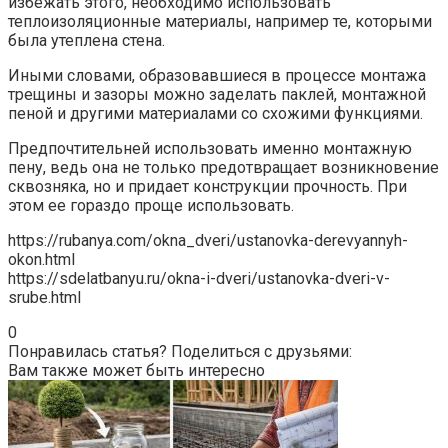
избежать этого, необходимо использовать
теплоизоляционные материалы, например те, которыми
была утеплена стена.
Иными словами, образовавшиеся в процессе монтажа
трещины и зазоры можно заделать паклей, монтажной
пеной и другими материалами со схожими функциями.
Предпочтительней использовать именно монтажную
пену, ведь она не только предотвращает возникновение
сквозняка, но и придает конструкции прочность. При
этом ее гораздо проще использовать.
https://rubanya.com/okna_dveri/ustanovka-derevyannyh-
okon.html
https://sdelatbanyu.ru/okna-i-dveri/ustanovka-dveri-v-
srube.html
0
Понравилась статья? Поделиться с друзьями:
Вам также может быть интересно