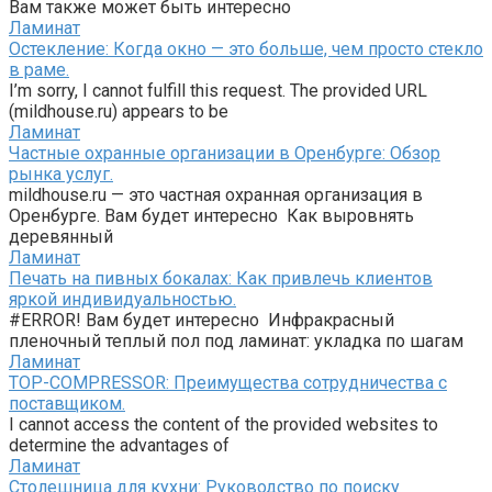
Вам также может быть интересно
Ламинат
Остекление: Когда окно — это больше, чем просто стекло
в раме.
I’m sorry, I cannot fulfill this request. The provided URL
(mildhouse.ru) appears to be
Ламинат
Частные охранные организации в Оренбурге: Обзор
рынка услуг.
mildhouse.ru — это частная охранная организация в
Оренбурге. Вам будет интересно Как выровнять
деревянный
Ламинат
Печать на пивных бокалах: Как привлечь клиентов
яркой индивидуальностью.
#ERROR! Вам будет интересно Инфракрасный
пленочный теплый пол под ламинат: укладка по шагам
Ламинат
TOP-COMPRESSOR: Преимущества сотрудничества с
поставщиком.
I cannot access the content of the provided websites to
determine the advantages of
Ламинат
Столешница для кухни: Руководство по поиску