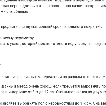
но. Данная процедура поможет выровнять перепады высот
местах перепадов высоты он постепенно начнет растрески
ми она обладает:
т продлить эксплуатационный срок напольного покрытия;
о всему периметру;
лать уклон, который сможет отвести воду в случае подтоп
т
лнить из различных материалов и по разным технологиям. 
. Данный метод очень хорош, если требуется выровнять п
ола в интервале от 3-х до 12 см. Она выполняется по двум
зволяет выровнять пол с неровностями до 3-х см. Она вы