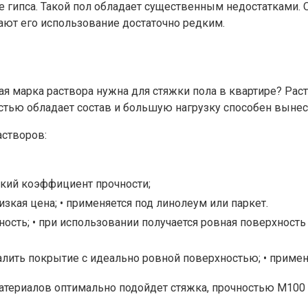
е гипса. Такой пол обладает существенным недостатками.
лают его использование достаточно редким.
кая марка раствора нужна для стяжки пола в квартире? Ра
тью обладает состав и большую нагрузку способен вынес
астворов:
изкий коэффициент прочности;
изкая цена; • применяется под линолеум или паркет.
ность; • при использовании получается ровная поверхност
залить покрытие с идеально ровной поверхностью; • прим
териалов оптимально подойдет стяжка, прочностью М100 