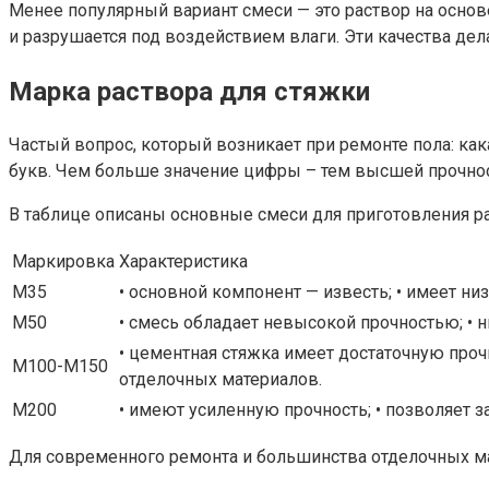
Менее популярный вариант смеси — это раствор на основ
и разрушается под воздействием влаги. Эти качества де
Марка раствора для стяжки
Частый вопрос, который возникает при ремонте пола: ка
букв. Чем больше значение цифры – тем высшей прочнос
В таблице описаны основные смеси для приготовления р
Маркировка
Характеристика
М35
• основной компонент — известь; • имеет н
M50
• смесь обладает невысокой прочностью; • н
• цементная стяжка имеет достаточную проч
M100-М150
отделочных материалов.
M200
• имеют усиленную прочность; • позволяет 
Для современного ремонта и большинства отделочных ма