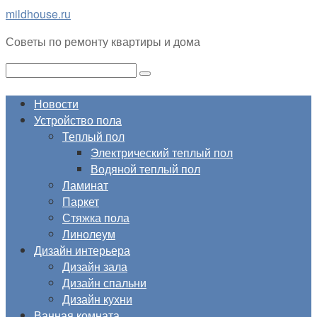
Перейти
mildhouse.ru
к
Советы по ремонту квартиры и дома
контенту
Поиск:
Новости
Устройство пола
Теплый пол
Электрический теплый пол
Водяной теплый пол
Ламинат
Паркет
Стяжка пола
Линолеум
Дизайн интерьера
Дизайн зала
Дизайн спальни
Дизайн кухни
Ванная комната