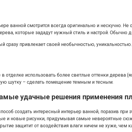
ьере ванной смотрится всегда оригинально и нескучно. Не
 дерева, которые зададут нужный стиль и настрой. Обычн
рый сразу привлекает своей необычностью, уникальностью. 
 в отделке использовать более светлые оттенки дерева (яс
лую шутку – сделать помещение темным и тесным.
самые удачные решения применения пл
соб создать интересный интерьер ванной, поразив при эт
ые и новые рисунки, придумывая самые невероятные сюже
ытие защитит от воздействия влаги ничем не хуже, чем к