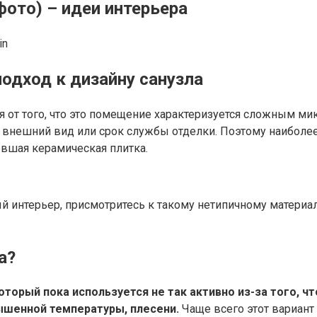
фото) – идеи интерьера
in
одход к дизайну санузла
я от того, что это помещение характеризуется сложным 
 внешний вид или срок службы отделки. Поэтому наиболе
евшая керамическая плитка.
ый интерьер, присмотритесь к такому нетипичному материа
а?
оторый пока используется не так активно из-за того, ч
ышенной температуры, плесени.
Чаще всего этот вариант