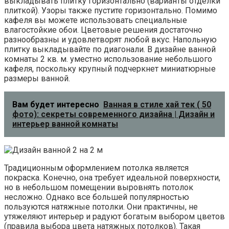
выкладывать плитку горизонтально (варианты отделки
плиткой). Узоры также пустите горизонтально. Помимо
кафеля вы можете использовать специальные
влагостойкие обои. Цветовые решения достаточно
разнообразны и удовлетворят любой вкус. Напольную
плитку выкладывайте по диагонали. В дизайне ванной
комнаты 2 кв. м. уместно использование небольшого
кафеля, поскольку крупный подчеркнет миниатюрные
размеры ванной.
Вам будет интересно
Ванная в стиле хай тек ( 50
фото): секреты современного дизайна | Дизайн и
интерьер ванной комнаты
Традиционным оформлением потолка является
покраска. Конечно, она требует идеальной поверхности,
но в небольшом помещении выровнять потолок
несложно. Однако все большей популярностью
пользуются натяжные потолки. Они практичны, не
утяжеляют интерьер и радуют богатым выбором цветов
(правила выбора цвета натяжных потолков). Такая