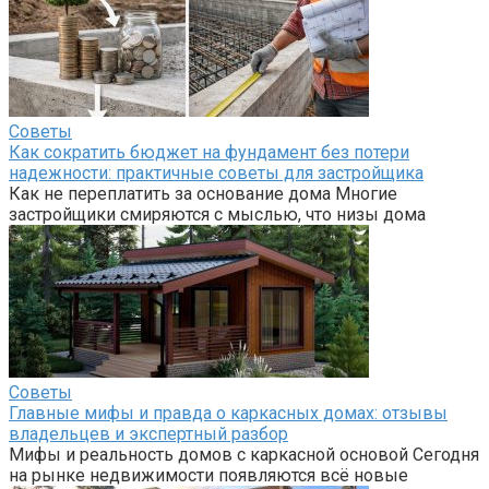
Советы
Как сократить бюджет на фундамент без потери
надежности: практичные советы для застройщика
Как не переплатить за основание дома Многие
застройщики смиряются с мыслью, что низы дома
Советы
Главные мифы и правда о каркасных домах: отзывы
владельцев и экспертный разбор
Мифы и реальность домов с каркасной основой Сегодня
на рынке недвижимости появляются всё новые