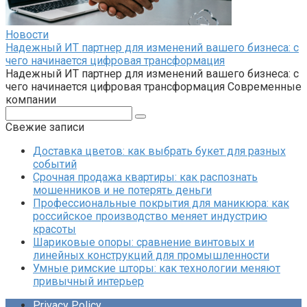
Новости
Надежный ИТ партнер для изменений вашего бизнеса: с
чего начинается цифровая трансформация
Надежный ИТ партнер для изменений вашего бизнеса: с
чего начинается цифровая трансформация Современные
компании
Поиск:
Свежие записи
Доставка цветов: как выбрать букет для разных
событий
Срочная продажа квартиры: как распознать
мошенников и не потерять деньги
Профессиональные покрытия для маникюра: как
российское производство меняет индустрию
красоты
Шариковые опоры: сравнение винтовых и
линейных конструкций для промышленности
Умные римские шторы: как технологии меняют
привычный интерьер
Privacy Policy