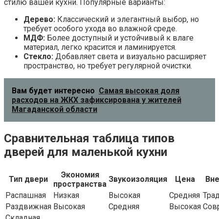
стилю вашей кухни. Популярные варианты:
Дерево:
Классический и элегантный выбор, но
требует особого ухода во влажной среде.
МДФ:
Более доступный и устойчивый к влаге
материал, легко красится и ламинируется.
Стекло:
Добавляет света и визуально расширяет
пространство, но требует регулярной очистки.
Вам будет интересно
Самая высокая доля
расходов на ЖКХ зафиксирована у жителей
Магаданской области
Сравнительная таблица типов
дверей для маленькой кухни
Экономия
Тип двери
Звукоизоляция
Цена
Вне
пространства
Распашная
Низкая
Высокая
Средняя
Тра
Раздвижная
Высокая
Средняя
Высокая
Сов
Складная