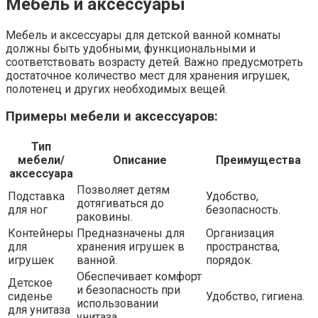
Мебель и аксессуары
Мебель и аксессуары для детской ванной комнаты
должны быть удобными, функциональными и
соответствовать возрасту детей. Важно предусмотреть
достаточное количество мест для хранения игрушек,
полотенец и других необходимых вещей.
Примеры мебели и аксессуаров:
Тип
мебели/
Описание
Преимущества
аксессуара
Позволяет детям
Подставка
Удобство,
дотягиваться до
для ног
безопасность.
раковины.
Контейнеры
Предназначены для
Организация
для
хранения игрушек в
пространства,
игрушек
ванной.
порядок.
Обеспечивает комфорт
Детское
и безопасность при
сиденье
Удобство, гигиена.
использовании
для унитаза
унитаза.