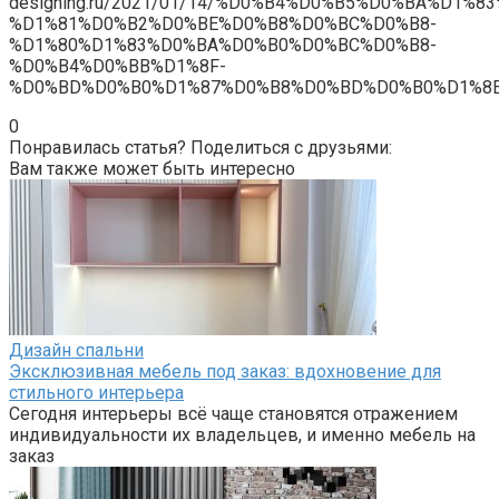
designing.ru/2021/01/14/%D0%B4%D0%B5%D0%BA%D1%
%D1%81%D0%B2%D0%BE%D0%B8%D0%BC%D0%B8-
%D1%80%D1%83%D0%BA%D0%B0%D0%BC%D0%B8-
%D0%B4%D0%BB%D1%8F-
%D0%BD%D0%B0%D1%87%D0%B8%D0%BD%D0%B0%D1%8E
0
Понравилась статья? Поделиться с друзьями:
Вам также может быть интересно
Дизайн спальни
Эксклюзивная мебель под заказ: вдохновение для
стильного интерьера
Сегодня интерьеры всё чаще становятся отражением
индивидуальности их владельцев, и именно мебель на
заказ