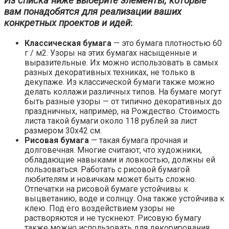
Из списка ниже выберите элементы, которые
вам понадобятся для реализации ваших
конкретных проектов и идей
:
Классическая бумага
— это бумага плотностью 60
г / м2. Узоры на этих бумагах насыщенные и
выразительные. Их можно использовать в самых
разных декоративных техниках, не только в
декупаже. Из классической бумаги также можно
делать коллажи различных типов. На бумаге могут
быть разные узоры — от типично декоративных до
праздничных, например, на Рождество. Стоимость
листа такой бумаги около 118 рублей за лист
размером 30х42 см.
Рисовая бумага
— такая бумага прочная и
долговечная. Многие считают, что художники,
обладающие навыками и ловкостью, должны ей
пользоваться. Работать с рисовой бумагой
любителям и новичкам может быть сложно.
Отпечатки на рисовой бумаге устойчивы к
выцветанию, воде и солнцу. Она также устойчива к
клею. Под его воздействием узоры не
растворяются и не тускнеют. Рисовую бумагу
также можно использовать для декорирования