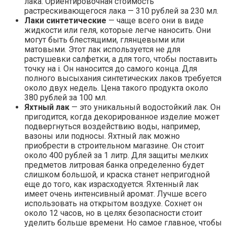
лака. Ориентировочная стоимость
растрескивающегося лака — 310 рублей за 230 мл.
Лаки синтетические
— чаще всего они в виде
жидкости или геля, которые легче наносить. Они
могут быть блестящими, глянцевыми или
матовыми. Этот лак используется не для
растушевки салфетки, а для того, чтобы поставить
точку на i. Он наносится до самого конца. Для
полного высыхания синтетических лаков требуется
около двух недель. Цена такого продукта около
380 рублей за 100 мл.
Яхтный лак
— это уникальный водостойкий лак. Он
пригодится, когда декорированное изделие может
подвергнуться воздействию воды, например,
вазоны или подносы. Яхтный лак можно
приобрести в строительном магазине. Он стоит
около 400 рублей за 1 литр. Для защиты мелких
предметов литровая банка определенно будет
слишком большой, и краска станет непригодной
еще до того, как израсходуется. Яхтенный лак
имеет очень интенсивный аромат. Лучше всего
использовать на открытом воздухе. Сохнет он
около 12 часов, но в целях безопасности стоит
уделить больше времени. Но самое главное, чтобы