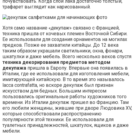
почувствовать. Когда слой лака достаточно толстый,
трафарет выглядит как нарисованный.
Хотя само название «
декупаж
» связано с Францией,
техника пришла от кочевых племен Восточной Сибири.
Ее использовали для создания орнаментов на могилах
предков. Позже ее захватили китайцы. До 12 века
таким образом украшали светильники, окна, фонари,
шкатулки и даже мебель. Всего несколько веков спустя
техника декорирования предметов методом
декупажа
пришла в Европу. Впервые она появилась в
Италии, где ее использовали для изготовления мебели,
имитирующей китайскую. В то время это называлось
lacca contrafatta, но вскоре декупаж был признан
искусством для бедных. Большим интересом
пользовались оригинальные работы художников того
времени. Из Италии декупаж пришел во Францию. Там
его любили женщины, жившие при дворе Людовика XV,
которые способствовали распространению
популярности этой техники. Ее использовали для
туалетных принадлежностей, шкатулок, ящиков и даже
мебели.