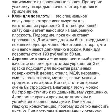
зависимости от производителя клея. Проверьте
упаковку на предмет точного отверждения и
приклейте ее.
Клей для позолоты
— это специальное
связующее, которое используется для
изготовления украшений. Этот специальный
связующий агент наносится на выбранную
плоскость. Подождите, пока он не станет
прозрачным. Движения должны быть твердыми и
нежными одновременно. Некоторые говорят, что
они напоминают депиляцию воском. Клей для
позолоты стоит 190 рублей за 50 мл.
Акриловые краски
— их чаще всего выбирают в
качестве основы для готовых украшений. Эти
краски подходят для покрытия различных
поверхностей: дерева, стекла, МДФ, керамики,
смолы, полистирола, металла, папье-маше и
предметов из акрила. Кстати, этот вид краски
очень быстро сохнет. Благодаря этому можно
быстро приступить к их дальнейшему украшению.
Акриловые краски прочны, долговечны и
устойчивы к солнечным лучам. Они имеют
гладкую консистенцию, поэтому их легко наносить
кистью. Они доступны в насыщенных оттенках.