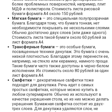
более проблемных поверхностей, например, плит
МДФ и полистирола. Стоимость листа рисовой
бумаги формата А4 около 150 рублей.
Мягкая бумага
— это специальная полупрозрачная
бумага. Благодаря тому, что бумага тонкая, нет
необходимости покрывать ее несколькими слоями.
Обычно достаточно двух слоев (или даже одного).
Стоимость листа такой бумаги около 60 рублей за
лист формата А4.
Трансферные бумаги
— это особые бумаги,
посвященные технике декупаж. Это бумага с очень
низкой плотностью. Благодаря этому перенести ее,
например, на стекло или керамику, намного проще.
Такие бумаги часто также доступны в черно-белом
исполнении. Их стоимость около 80 рублей за один
лист формата А4.
Салфетки
— декоративные салфетки тоже
подходят для декупажа. Речь идет о самых
простых салфетках, которые можно купить в
любом супермаркете. Обычно их используют в
качестве украшения стола, но из них можно делать
украшения. Бумажная салфетка состоит из двух-
трех слоев. Для декупажа удаляются слои, не