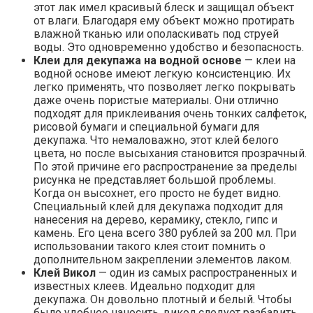
этот лак имел красивый блеск и защищал объект
от влаги. Благодаря ему объект можно протирать
влажной тканью или ополаскивать под струей
воды. Это одновременно удобство и безопасность.
Клеи для декупажа на водной основе
— клеи на
водной основе имеют легкую консистенцию. Их
легко применять, что позволяет легко покрывать
даже очень пористые материалы. Они отлично
подходят для приклеивания очень тонких салфеток,
рисовой бумаги и специальной бумаги для
декупажа. Что немаловажно, этот клей белого
цвета, но после высыхания становится прозрачный.
По этой причине его распространение за пределы
рисунка не представляет большой проблемы.
Когда он высохнет, его просто не будет видно.
Специальный клей для декупажа подходит для
нанесения на дерево, керамику, стекло, гипс и
камень. Его цена всего 380 рублей за 200 мл. При
использовании такого клея стоит помнить о
дополнительном закреплении элементов лаком.
Клей Викол
— один из самых распространенных и
известных клеев. Идеально подходит для
декупажа. Он довольно плотный и белый. Чтобы
было удобнее наносить, викол следует разбавить