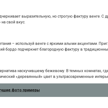
черкивает выразительную, но строгую фактуру венге. С др
на свой вкус.
етания – используй венге с яркими алыми акцентами. При
ий бордо подчеркнет благородную фактуру в традиционных
атива наскучившему бежевому. В темных комнатах, где в
ический «деревянный» цвет в ультрасовременные интерь
лучшие фото примеры