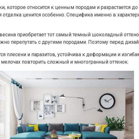
и, которое относится к ценным породам и разрастается до
кая отделка ценится особенно. Специфика именно в характе
евесина приобретает тот самый темный шоколадный оттенок
но перепутать с другими породами. Поэтому перед дизайн
тся плесени и паразитов, устойчива к деформации и изгиб
в мелочах повторить сложный и многогранный оттенок.