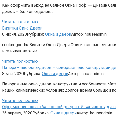
Как оформить выход на балкон Окна Проф >> Дизайн балк
домов – балкон отделен…
Читать полностью
Визитки Окна Двери
8 июня, 2020
Рубрика:
Окна и двери
Автор:
houseadmin
couturegoodru Визитки Окна Двери Оригинальные визитки
все никак не хочет…
Читать полностью
Панорамные окна-двери — совершенные конструкции дл
8 мая, 2020
Рубрика:
Окна и двери
Автор:
houseadmin
Панорамные окна-двери: конструктив и особенности Мат
наших климатических условиях долгое время большой по
Читать полностью
Оформление окна с балконной дверью: 5 вариантов, диз
26 апреля, 2020
Рубрика:
Окна и двери
Автор:
houseadmin