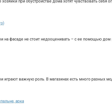
хозяйки при обустройстве дома хотят чувствовать себя о
то)
и на фасаде не стоит недооценивать – с ее помощью дом п
играют важную роль. В магазинах есть много разных моде
пальне, арка