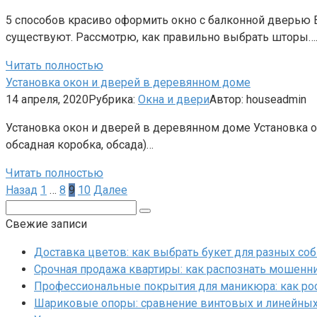
5 способов красиво оформить окно с балконной дверью В
существуют. Рассмотрю, как правильно выбрать шторы…
Читать полностью
Установка окон и дверей в деревянном доме
14 апреля, 2020
Рубрика:
Окна и двери
Автор:
houseadmin
Установка окон и дверей в деревянном доме Установка о
обсадная коробка, обсада)…
Читать полностью
Пагинация
Назад
1
…
8
9
10
Далее
записей
Поиск:
Свежие записи
Доставка цветов: как выбрать букет для разных со
Срочная продажа квартиры: как распознать мошенни
Профессиональные покрытия для маникюра: как ро
Шариковые опоры: сравнение винтовых и линейны