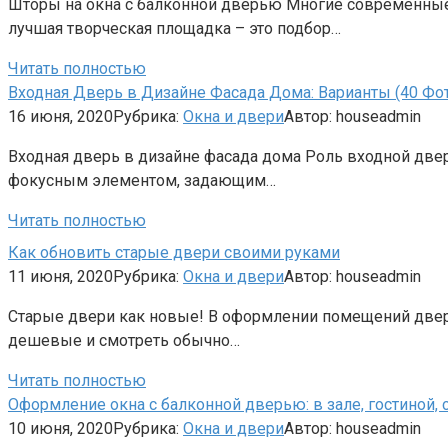
Шторы на окна с балконной дверью Многие современные 
лучшая творческая площадка – это подбор…
Читать полностью
Входная Дверь в Дизайне Фасада Дома: Варианты (40 Фо
16 июня, 2020
Рубрика:
Окна и двери
Автор:
houseadmin
Входная дверь в дизайне фасада дома Роль входной двер
фокусным элементом, задающим…
Читать полностью
Как обновить старые двери своими руками
11 июня, 2020
Рубрика:
Окна и двери
Автор:
houseadmin
Старые двери как новые! В оформлении помещений двери 
дешевые и смотреть обычно…
Читать полностью
Оформление окна с балконной дверью: в зале, гостиной, с
10 июня, 2020
Рубрика:
Окна и двери
Автор:
houseadmin