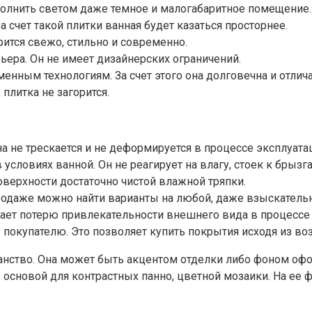
аполнить светом даже темное и малогабаритное помещение.
 счет такой плитки ванная будет казаться просторнее.
рится свежо, стильно и современно.
ьера. Он не имеет дизайнерских ограничений.
енным технологиям. За счет этого она долговечна и отлич
плитка не загорится.
а не трескается и не деформируется в процессе эксплуата
словиях ванной. Он не реагирует на влагу, стоек к брызгам
поверхности достаточно чистой влажной тряпки.
родаже можно найти варианты на любой, даже взыскатель
ает потерю привлекательности внешнего вида в процессе 
покупателю. Это позволяет купить покрытия исходя из в
нство. Она может быть акцентом отделки либо фоном офор
ь основой для контрастных панно, цветной мозаики. На ее 