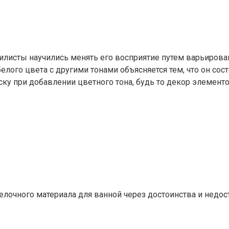
тилисты научились менять его восприятие путем варьиров
елого цвета с другими тонами объясняется тем, что он сос
у при добавлении цветного тона, будь то декор элементо
лочного материала для ванной через достоинства и недост