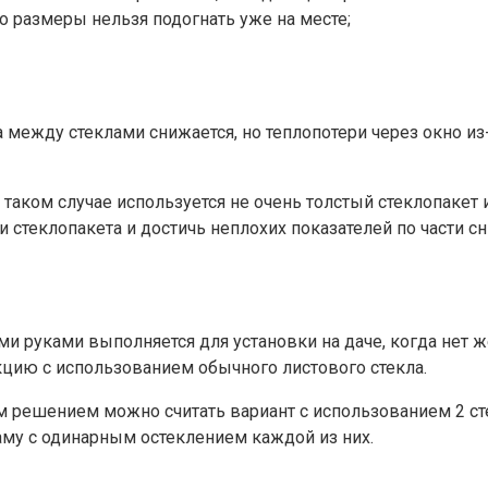
то размеры нельзя подогнать уже на месте;
между стеклами снижается, но теплопотери через окно из-з
аком случае используется не очень толстый стеклопакет и
и стеклопакета и достичь неплохих показателей по части с
 руками выполняется для установки на даче, когда нет же
цию с использованием обычного листового стекла.
ым решением можно считать вариант с использованием 2 с
аму с одинарным остеклением каждой из них.