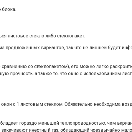
 блока.
ься листовое стекло либо стеклопакет.
из предложенных вариантов, так что не лишней будет инф
о сравнению со стеклопакетом), его можно легко раскрои
ую прочность, а также то, что окно с использованием лис
ы окон с 1 листовым стеклом. Обязательно необходима воз
 обладает гораздо меньшей теплопроводностью, чем вариант
а закачивают инертный газ, обладающий чрезвычайно мал