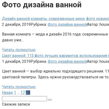
Фото дизайна ванной
Дизайн ванной комнаты, современные идеи, фото новино
2 декабря, 2019
Рубрика:
Фото дизайна ванной
Автор:
hous
Ванная комната — мода и дизайн 2016 года: современные
давно уже…
Читать полностью
Цвет ванной: 115 фото лучших вариантов использования
1 декабря, 2019
Рубрика:
Фото дизайна ванной
Автор:
hous
Цвет ванной — выбор идеально подходящего решения. 1
цветовой палитры. Здесь нужно руководствоваться не т
Читать полностью
Пагинация
Назад
1
…
17
18
записей
Поиск:
Свежие записи